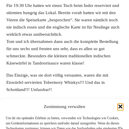
Für 19:30 Uhr hatten wir einen Tisch beim Inder reserviert und
stürmten hungrig das Lokal. Bereits vorab hatten wir mit den
Vieren die Speisekarte „besprochen“. Sie waren nämlich noch
nie indisch essen und die englische Karte ist für Neulinge auch
wirklich etwas unübersichtlich.
Tom und ich übernahmen dann auch die komplette Bestellung
für uns sechs und freuten uns sehr, dass es allen so gut
schmeckte. Besonders die kleinen traditionellen indischen
Käsewürfel in Tandoorisauce waren klasse!
Das Einzige, was sie dort völlig versauten, waren die mit
Eiswürfel servierten Tobermory Whiskys!!! Und das in
Schottland!!! Unfassbar!!
Vor unserer Unterkunft tranken wir mit Regina und Flo noch
Zustimmung verwalten
einen Whisky und quatschten. Aber nur kurz, die Midges waren
echt nervig!
Um dir ein optimales Erlebnis zu bieten, verwenden wir Technologien wie Cookies,
um Geräteinformationen zu speichern und/oder darauf zuzugreifen. Wenn du diesen
Kilometer: 211
Technologien zustimmst, können wir Daten wie das Surfverhalten oder eindeutige IDs