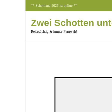
Skip
** Schottland 2025 ist online **
to
content
Zwei Schotten un
Reisesüchtig & immer Fernweh!