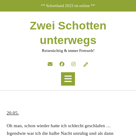
Skip
** Schottland 2025 ist online **
to
content
Zwei Schotten
unterwegs
Reisesüchtig & immer Fernweh!
20.05.
Oh man, schon wieder hatte ich schlecht geschlafen …
Irgendwie war ich die halbe Nacht unruhig und als dann