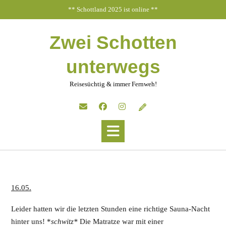
Skip
** Schottland 2025 ist online **
to
content
Zwei Schotten
unterwegs
Reisesüchtig & immer Fernweh!
16.05.
Leider hatten wir die letzten Stunden eine richtige Sauna-Nacht
hinter uns! *
schwitz*
Die Matratze war mit einer