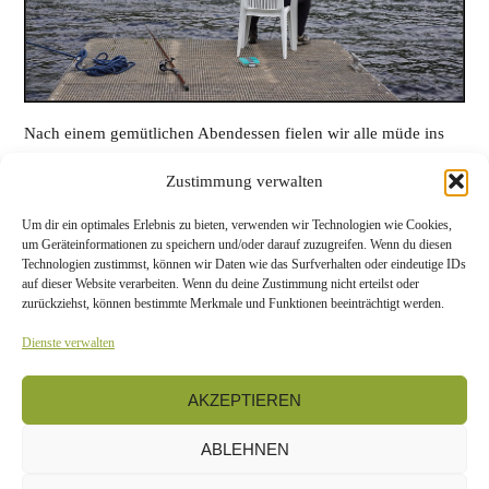
Nach einem gemütlichen Abendessen fielen wir alle müde ins
Bett.
Zustimmung verwalten
Kilometer: 56
Um dir ein optimales Erlebnis zu bieten, verwenden wir Technologien wie Cookies,
Wetter: 15 °C, windig, bedeckt und ab dem Abend Regen
um Geräteinformationen zu speichern und/oder darauf zuzugreifen. Wenn du diesen
Unterkunft:
Le Boat
(1.770 € für das Boot inkl. früherer
Technologien zustimmst, können wir Daten wie das Surfverhalten oder eindeutige IDs
auf dieser Website verarbeiten. Wenn du deine Zustimmung nicht erteilst oder
Übernahme, Treibstoff und Parkplatz für unsere Fahrzeuge)
zurückziehst, können bestimmte Merkmale und Funktionen beeinträchtigt werden.
Dienste verwalten
Tag 20
/
Übersicht
/
Tag 22
AKZEPTIEREN
ABLEHNEN