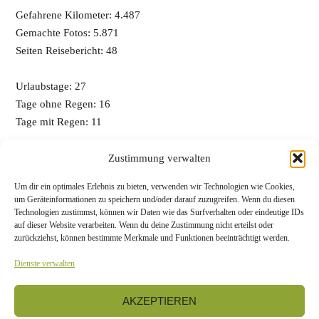
Gefahrene Kilometer: 4.487
Gemachte Fotos: 5.871
Seiten Reisebericht: 48
Urlaubstage: 27
Tage ohne Regen: 16
Tage mit Regen: 11
Gekaufte Flaschen Whisky: 12
Zustimmung verwalten
Gekaufte Gins: 9
Um dir ein optimales Erlebnis zu bieten, verwenden wir Technologien wie Cookies,
Gegessene Stücke Carrot Cake: 14 (viel zu wenig!)
um Geräteinformationen zu speichern und/oder darauf zuzugreifen. Wenn du diesen
Der beste Carrot Cake: „The Jammery“ und „Torridon Stores
Technologien zustimmst, können wir Daten wie das Surfverhalten oder eindeutige IDs
auf dieser Website verarbeiten. Wenn du deine Zustimmung nicht erteilst oder
and Café“
zurückziehst, können bestimmte Merkmale und Funktionen beeinträchtigt werden.
Dienste verwalten
Tag 26
/
Übersicht
AKZEPTIEREN