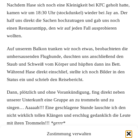
Nachdem Hase sich noch eine Kleinigkeit bei KFC geholt hatte,
kamen wir um 18:30 Uhr (stockdunkel) wieder bei Jay an. Der
half uns direkt die Sachen hochzutragen und gab uns noch
einen Restauranttipp, den wir auf jeden Fall ausprobieren
wollten.
Auf unserem Balkon tranken wir noch etwas, beobachteten die
umhersausenden Flughunde, duschten uns anschließend den
Staub und Schweiß vom Körper und hüpften dann ins Bett.
Während Hase direkt einschlief, stellte ich noch Bilder in den
Status ein und schrieb den Reisebericht.
Dann, plötzlich und ohne Vorankündigung, fing direkt neben
unserer Unterkunft eine Gruppe an zu trommeln und zu
singen… Aaaaah!!! Eine geschlagene Stunde lauschte ich den
nicht wirklich tollen Klängen und erschlug gedanklich die Leute
mit ihren Trommeln!!!
*grrrr
*
Zustimmung verwalten
Gegen 22:00 Uhr war ich kurz vor dem Delirium und es ging