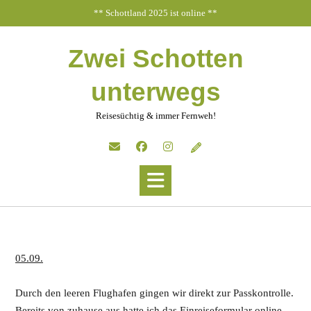
Skip
** Schottland 2025 ist online **
to
content
Zwei Schotten
unterwegs
Reisesüchtig & immer Fernweh!
05.09.
Durch den leeren Flughafen gingen wir direkt zur Passkontrolle.
Bereits von zuhause aus hatte ich das Einreiseformular online