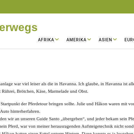
terwegs
AFRIKA
AMERIKA
ASIEN
EUR
anlage war viel leiser als die in Havanna. Ich glaube, in Havanna ist al
it Rührei, Brötchen, Käse, Marmelade und Obst.
artpunkt der Pferdetour bringen sollte. Julie und Håkon waren mit vo
Auto hinterherfahren.
wurden wir an unseren Guide Santo „übergeben“, und jeder bekam sein 
mein Pferd, war von meiner herausragenden Aufsteigetechnik nicht sond
 Håkon hatten einen Sattel unterm Hintern. Dann konnte es ja losgehen