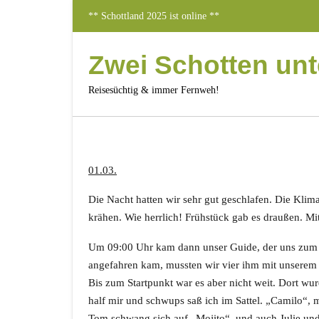
Skip
** Schottland 2025 ist online **
to
content
Zwei Schotten un
Reisesüchtig & immer Fernweh!
01.03.
Die Nacht hatten wir sehr gut geschlafen. Die Klima
krähen. Wie herrlich! Frühstück gab es draußen. M
Um 09:00 Uhr kam dann unser Guide, der uns zum St
angefahren kam, mussten wir vier ihm mit unserem 
Bis zum Startpunkt war es aber nicht weit. Dort 
half mir und schwups saß ich im Sattel. „Camilo“, 
Tom schwang sich auf „Mojito“, und auch Julie und