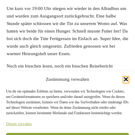
Um kurz vor 19:00 Uhr stiegen wir wieder in den Allradbus um
und wurden zum Ausgangsort zurückgebracht. Eine halbe
Stunde später schlossen wir die Tür zu unserem Womo auf. Was
hatten wir beide für einen Hunger. Schnell musste Futter her! Da
bot sich doch die Tüte Fertigessen im Eisfach an. Super Idee, die
wurde auch gleich umgesetzt. Zufrieden genossen wir bei
warmer Heizungsluft unser Essen.
Noch ein bisschen lesen, noch ein bisschen Reisebericht
schreiben und unsere Augen wurden immer schwerer. 22:00 Uhr
Zustimmung verwalten
– Schicht im Schacht!
Um dir ein optimales Erlebnis zu bieten, verwenden wir Technologien wie Cookies,
Kilometer: 72
um Geräteinformationen zu speichern und/oder darauf zuzugreifen. Wenn du diesen
Wetter: 14 °C, bedeckt
Technologien zustimmst, können wir Daten wie das Surfverhalten oder eindeutige IDs
auf dieser Website verarbeiten. Wenn du deine Zustimmung nicht erteilst oder
Übernachtungsplatz:
Campingplatz Húsafell
(37 € mit Strom)
zurückziehst, können bestimmte Merkmale und Funktionen beeinträchtigt werden.
Dienste verwalten
Tag 15
/
Übersicht
/
Tag 17