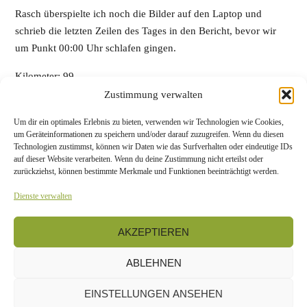
Rasch überspielte ich noch die Bilder auf den Laptop und
schrieb die letzten Zeilen des Tages in den Bericht, bevor wir
um Punkt 00:00 Uhr schlafen gingen.
Kilometer: 99
Wetter: 8 °C – 11 °C, erst bedeckt, später Sonne
Zustimmung verwalten
Übernachtungsplatz:
Hellissandur Camping
(kein Preis. Wir
Um dir ein optimales Erlebnis zu bieten, verwenden wir Technologien wie Cookies,
kamen so spät und fuhren zu früh, da war die Information noch
um Geräteinformationen zu speichern und/oder darauf zuzugreifen. Wenn du diesen
geschlossen. Auf einem Zettel stand, dass zwischen 07:00 Uhr
Technologien zustimmst, können wir Daten wie das Surfverhalten oder eindeutige IDs
auf dieser Website verarbeiten. Wenn du deine Zustimmung nicht erteilst oder
und 08:00 Uhr jemand kommen sollte, es kam aber niemand.)
zurückziehst, können bestimmte Merkmale und Funktionen beeinträchtigt werden.
Dienste verwalten
Tag 13
/
Übersicht
/
Tag 15
AKZEPTIEREN
ABLEHNEN
EINSTELLUNGEN ANSEHEN
© 2010 - 2026