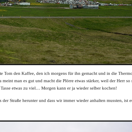
te Tom den Kaffee, den ich morgens für ihn gemacht und in die Thermota
eint man es gut und macht die Plörre etwas stärker, weil der Herr so mü
ro Tasse etwas zu viel… Morgen kann er ja wieder selber kochen!
 der Straße herunter und dass wir immer wieder anhalten mussten, ist e