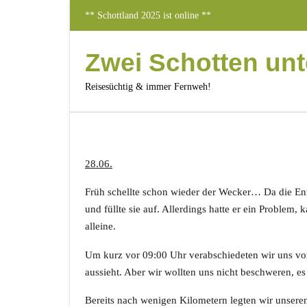
Skip
** Schottland 2025 ist online **
to
content
Zwei Schotten un
Reisesüchtig & immer Fernweh!
28.06.
Früh schellte schon wieder der Wecker… Da die Ent
und füllte sie auf. Allerdings hatte er ein Probl
alleine.
Um kurz vor 09:00 Uhr verabschiedeten wir uns vo
aussieht. Aber wir wollten uns nicht beschweren, es 
Bereits nach wenigen Kilometern legten wir unseren