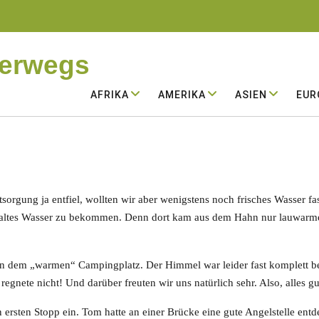
terwegs
AFRIKA
AMERIKA
ASIEN
EUR
sorgung ja entfiel, wollten wir aber wenigstens noch frisches Wasser
em, kaltes Wasser zu bekommen. Denn dort kam aus dem Hahn nur lauwarm
n dem „warmen“ Campingplatz. Der Himmel war leider fast komplett bed
regnete nicht! Und darüber freuten wir uns natürlich sehr. Also, alles gu
 ersten Stopp ein. Tom hatte an einer Brücke eine gute Angelstelle ent