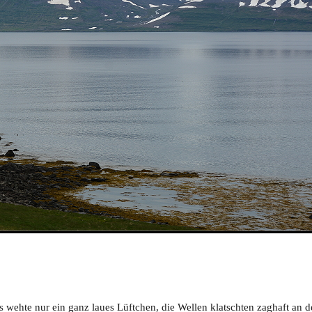
 wehte nur ein ganz laues Lüftchen, die Wellen klatschten zaghaft an 